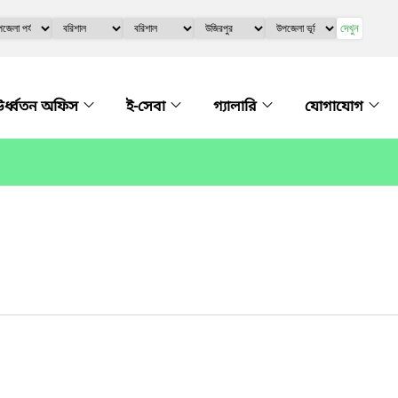
দেখুন
র্ধ্বতন অফিস
ই-সেবা
গ্যালারি
যোগাযোগ