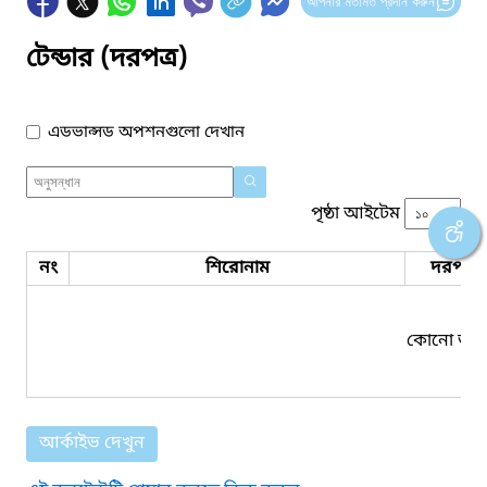
আপনার মতামত প্রদান করুন
টেন্ডার (দরপত্র)
এডভান্সড অপশনগুলো দেখান
পৃষ্ঠা আইটেম
নং
শিরোনাম
দরপত্র 
কোনো তথ্য
আর্কাইভ দেখুন