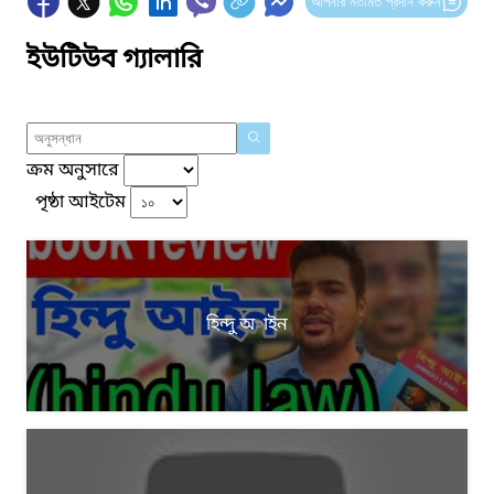
আপনার মতামত প্রদান করুন
ইউটিউব গ্যালারি
ক্রম অনুসারে
পৃষ্ঠা আইটেম
হিন্দু অাইন